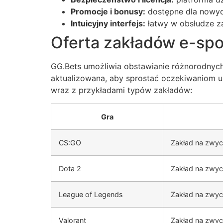
Promocje i bonusy:
dostępne dla nowych
Intuicyjny interfejs:
łatwy w obsłudze za
Oferta zakładów e-sp
GG.Bets umożliwia obstawianie różnorodnych 
aktualizowana, aby sprostać oczekiwaniom uż
wraz z przykładami typów zakładów:
Gra
CS:GO
Zakład na zwyci
Dota 2
Zakład na zwyc
League of Legends
Zakład na zwyc
Valorant
Zakład na zwyci