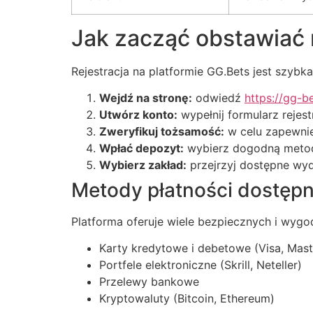
Jak zacząć obstawiać
Rejestracja na platformie GG.Bets jest szyb
Wejdź na stronę:
odwiedź
https://gg-be
Utwórz konto:
wypełnij formularz rejes
Zweryfikuj tożsamość:
w celu zapewnie
Wpłać depozyt:
wybierz dogodną metodę 
Wybierz zakład:
przejrzyj dostępne wyd
Metody płatności dostęp
Platforma oferuje wiele bezpiecznych i wygo
Karty kredytowe i debetowe (Visa, Mas
Portfele elektroniczne (Skrill, Neteller)
Przelewy bankowe
Kryptowaluty (Bitcoin, Ethereum)