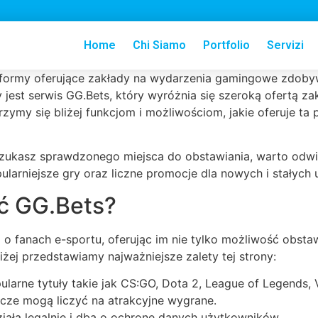
Home
Chi Siamo
Portfolio
Servizi
atformy oferujące zakłady na wydarzenia gamingowe zdoby
 jest serwis GG.Bets, który wyróżnia się szeroką ofertą z
jrzymy się bliżej funkcjom i możliwościom, jakie oferuje t
 i szukasz sprawdzonego miejsca do obstawiania, warto odw
ularniejsze gry oraz liczne promocje dla nowych i stałych
ć GG.Bets?
ą o fanach e-sportu, oferując im nie tylko możliwość obs
niżej przedstawiamy najważniejsze zalety tej strony:
larne tytuły takie jak CS:GO, Dota 2, League of Legends, Va
cze mogą liczyć na atrakcyjne wygrane.
iała legalnie i dba o ochronę danych użytkowników.