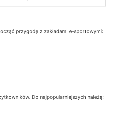
ozpocząć przygodę z zakładami e-sportowymi:
użytkowników. Do najpopularniejszych należą: