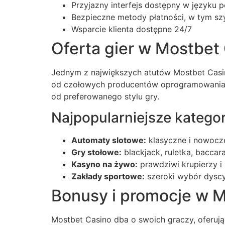
Przyjazny interfejs dostępny w języku p
Bezpieczne metody płatności, w tym sz
Wsparcie klienta dostępne 24/7
Oferta gier w Mostbet
Jednym z największych atutów Mostbet Casin
od czołowych producentów oprogramowania, ta
od preferowanego stylu gry.
Najpopularniejsze kategor
Automaty slotowe:
klasyczne i nowocz
Gry stołowe:
blackjack, ruletka, baccara
Kasyno na żywo:
prawdziwi krupierzy i
Zakłady sportowe:
szeroki wybór dyscy
Bonusy i promocje w 
Mostbet Casino dba o swoich graczy, oferuj