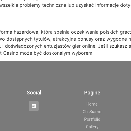
szelkie problemy techniczne lub uzyskać informacje doty
forma hazardowa, która spełnia oczekiwania polskich grac
wo dostępnych tytułów, atrakcyjne bonusy oraz wygodne me
 i doświadczonych entuzjastów gier online. Jeśli szukas
bet Casino może być doskonałym wyborem.
Social
Pagine
Home
Chi Siamo
Portfolio
Gallery